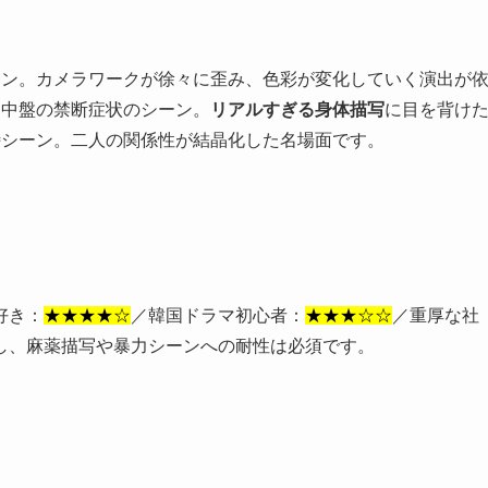
ーン。カメラワークが徐々に歪み、色彩が変化していく演出が
は中盤の禁断症状のシーン。
リアルすぎる身体描写
に目を背け
峙シーン。二人の関係性が結晶化した名場面です。
好き：
★★★★☆
／韓国ドラマ初心者：
★★★☆☆
／重厚な社
し、麻薬描写や暴力シーンへの耐性は必須です。