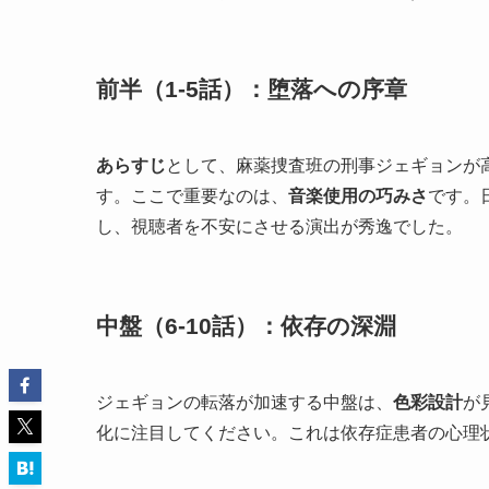
前半（1-5話）：堕落への序章
あらすじ
として、麻薬捜査班の刑事ジェギョンが
す。ここで重要なのは、
音楽使用の巧みさ
です。
し、視聴者を不安にさせる演出が秀逸でした。
中盤（6-10話）：依存の深淵
ジェギョンの転落が加速する中盤は、
色彩設計
が
化に注目してください。これは依存症患者の心理