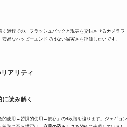
着く過程での、フラッシュバックと現実を交錯させるカメラワ
、安易なハッピーエンドではない誠実さを評価したいです。
のリアリティ
的に読み解く
会的使用→習慣的使用→依存」の4段階を辿ります。ジェギョ
存段階に至る描写は、
麻薬の恐ろしさ
を的確に表現していまし