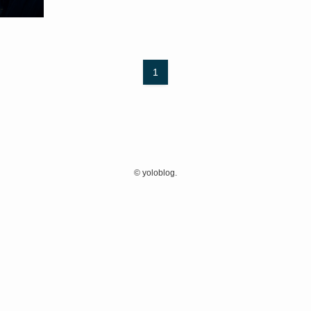
1
©
yoloblog.