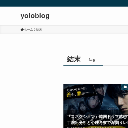
yoloblog
ホーム
結末
結末
– tag –
『コネクション』韓国ドラマ感想
｜演出分析と心理考察で深掘りレ