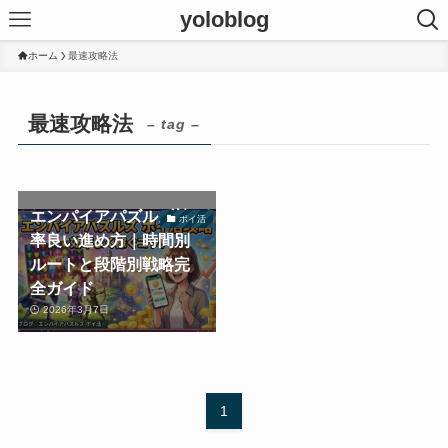
yoloblog
ホーム
最速攻略法
最速攻略法
– tag –
エンパイアパズルズ効
ポイ活
率良い進め方｜時間別
ルートと段階別戦略完
全ガイド
2026年3月7日
1