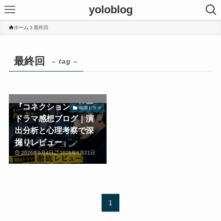
yoloblog
ホーム
最終回
最終回
– tag –
『コネクション』韓国
韓国ドラマ
ドラマ感想ブログ｜演
出分析と心理考察で深
掘りレビュー
2026年6月4日
2026年6月21日
1