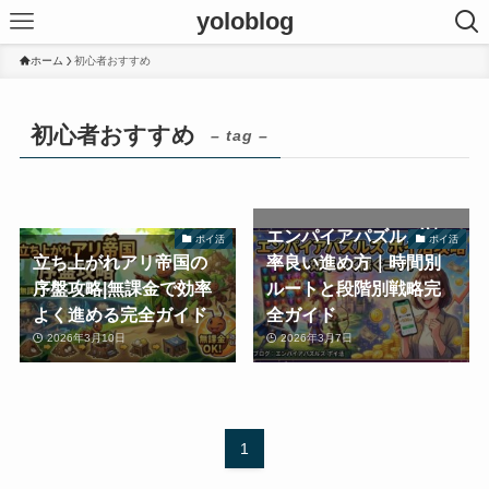
yoloblog
ホーム
初心者おすすめ
初心者おすすめ
– tag –
エンパイアパズルズ効
ポイ活
ポイ活
立ち上がれアリ帝国の
率良い進め方｜時間別
序盤攻略|無課金で効率
ルートと段階別戦略完
よく進める完全ガイド
全ガイド
2026年3月10日
2026年3月7日
1