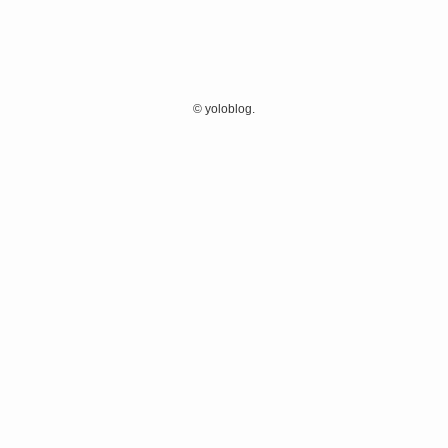
©
yoloblog.