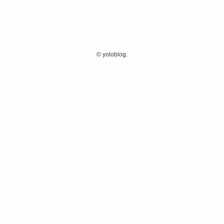
©
yoloblog.