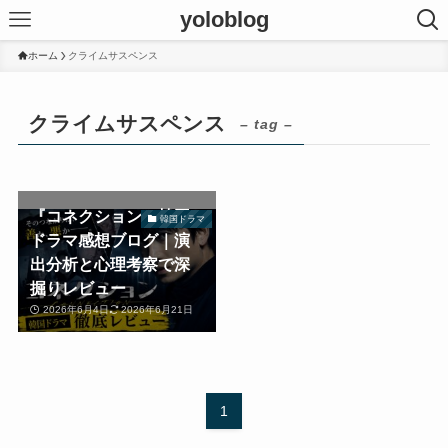
yoloblog
ホーム
クライムサスペンス
クライムサスペンス
– tag –
『コネクション』韓国
韓国ドラマ
ドラマ感想ブログ｜演
出分析と心理考察で深
掘りレビュー
2026年6月4日
2026年6月21日
1