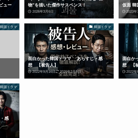
ビュー
物”を描いた傑作サスペンス！
仮面 韓
2026年3月6日
2023
韓国ドラマ
韓国ドラマ
面白かった韓国ドラマ あらすじ・感
面白か
想 【被告人】
想 【
2022年9月16日
2026年3月6日
2022年
韓国ドラマ
・感