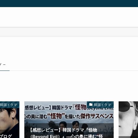
y –
韓国ドラマ
韓国ドラマ
【感想レビュー】韓国ドラマ『怪物
ブログ
（Beyond Evil）』―心の奥に潜む“怪